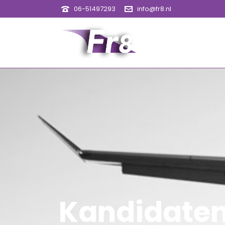
06-51497293
info@fr8.nl
Kandidate