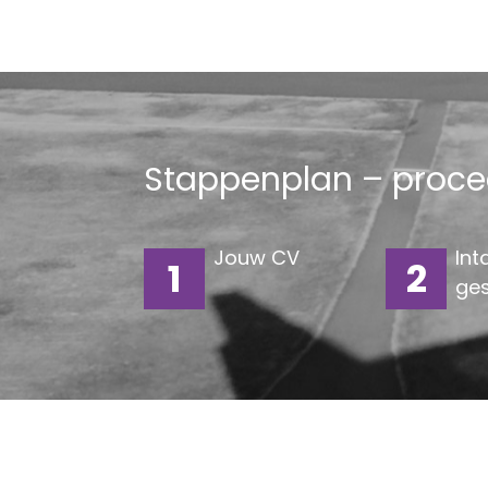
Stappenplan – proce
Jouw CV
Int
1
2
ges