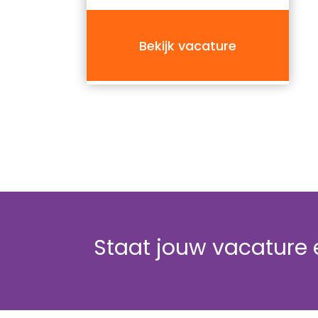
wil versterken als nieuwe
zakelijke kansen kan creëren.
Deze functie biedt jou de
Bekijk vacature
vrijheid om jouw werk in te
richten op basis van jouw
agenda, met een focus op
groei en succes binnen de
lokale markt.
Ben jij klaar om het verschil te
maken in de wereld van
zeevracht en logistiek?
Solliciteer dan nu en kom het
team van Bos Logistics
versterken!
Staat jouw vacature e