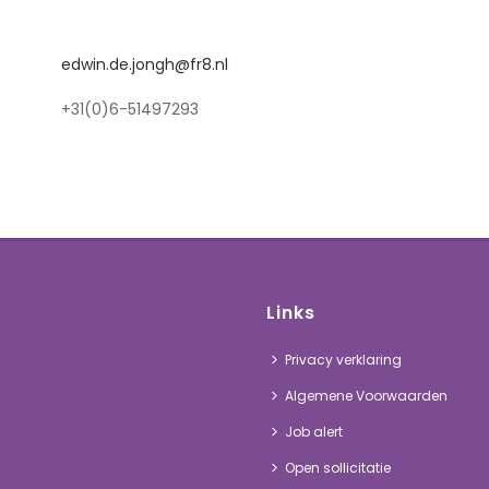
edwin.de.jongh@fr8.nl
+31(0)6-51497293
Links
Privacy verklaring
Algemene Voorwaarden
Job alert
Open sollicitatie