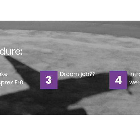
dure:
ake
Droom job??
Intr
3
4
prek Fr8
wer