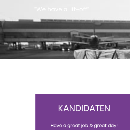
“We have a lift-off”
KANDIDATEN
Have a great job & great day!