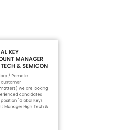
AL KEY
OUNT MANAGER
 TECH & SEMICON
orp / Remote
r customer
matters) we are looking
perienced candidates
 position "Global Keys
t Manager High Tech &
onductor