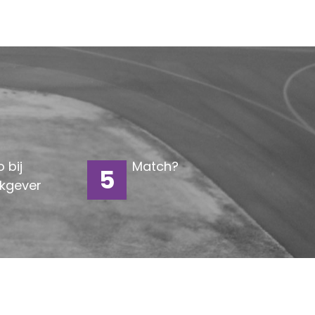
o bij
Match?
5
kgever