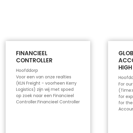
FINANCIEEL
GLOB
CONTROLLER
ACC
HIGH
Hoofddorp
Voor een van onze realties
Hoofdd
(KLN Freight - voorheen Kerry
For ou
Logistics) zijn wij met spoed
(Time:
op zoek naar een Financieel
for ex
Controller.Financieel Controller
for the
Accoun
Verantwoordelijk voor
Semic
financiële analyses,
rapportages, budgettering en
forecasting. Je bewaakt de