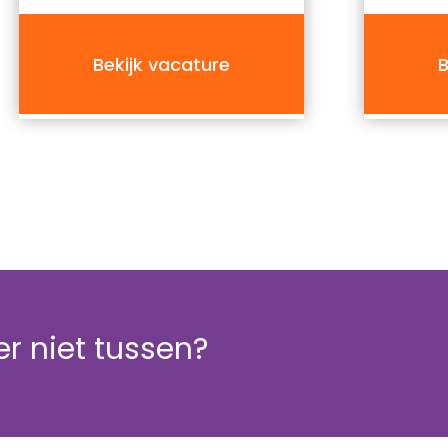
financiële gezondheid van de
organisatie en fungeert als
sparringpartner voor het
Bekijk vacature
B
management.
r niet tussen?