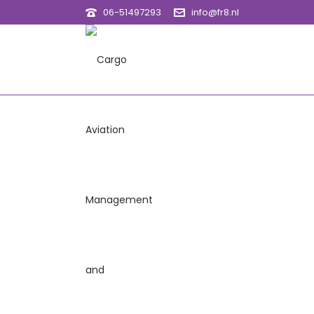
06-51497293
info@fr8.nl
Vacatures