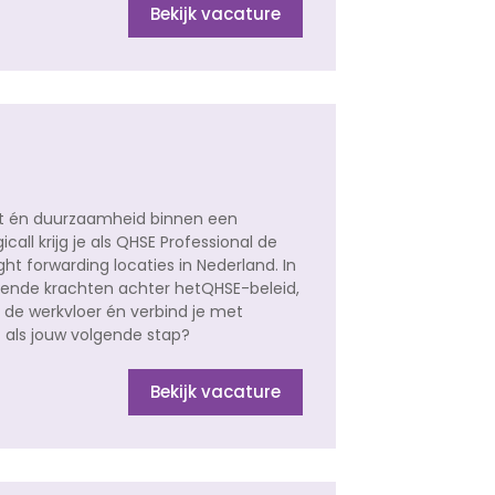
Bekijk vacature
teit én duurzaamheid binnen een
call krijg je als QHSE Professional de
ht forwarding locaties in Nederland. In
ijvende krachten achter hetQHSE-beleid,
de werkvloer én verbind je met
t als jouw volgende stap?
Bekijk vacature